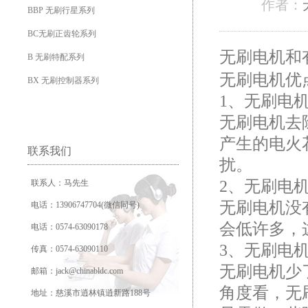
作者：
BBP 无刷行星系列
BC无刷正齿轮系列
无刷电机
和
B 无刷特配系列
无刷电机优
BX 无刷控制器系列
1、无刷电
无刷电机去
产生的电火
联系我们
扰。
2、无刷电
联系人：马先生
无刷电机没
电话：13906747704(微信同号)
会低许多，
电话：0574-63090178
3、无刷电
传真：0574-63090110
无刷电机少
邮箱：jack@chinabldc.com
角度看，无
地址：慈溪市逍林镇逍新路188号